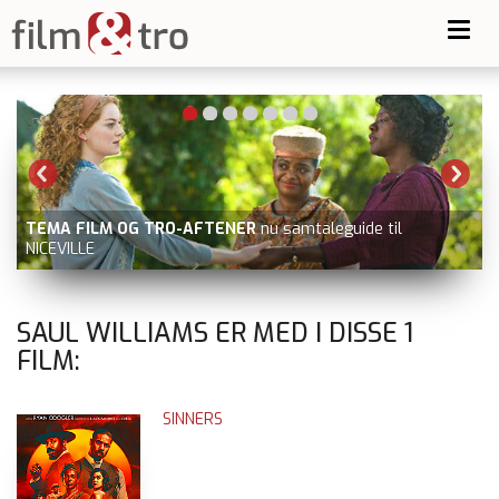
Toggl
navig
TEMA FILM OG TRO-AFTENER
nu samtaleguide til
NICEVILLE
SAUL WILLIAMS ER MED I DISSE
1
FILM:
SINNERS