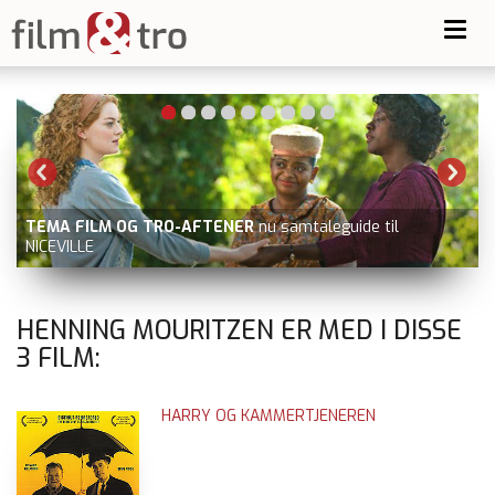
Toggl
navig
-
TEMA FILM OG TRO-AFTENER
nu samtaleguide til
NICEVILLE
V
HENNING MOURITZEN ER MED I DISSE
3
FILM:
HARRY OG KAMMERTJENEREN