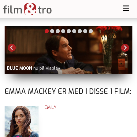
Toggl
navig
BLUE MOON
nu på Viaplay
V
EMMA MACKEY ER MED I DISSE
1
FILM:
EMILY