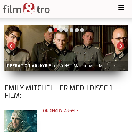
Toggl
navig
OPERATION VALKYRIE
nu på HBO Max udover dvd
EMILY MITCHELL ER MED I DISSE
1
FILM:
ORDINARY ANGELS