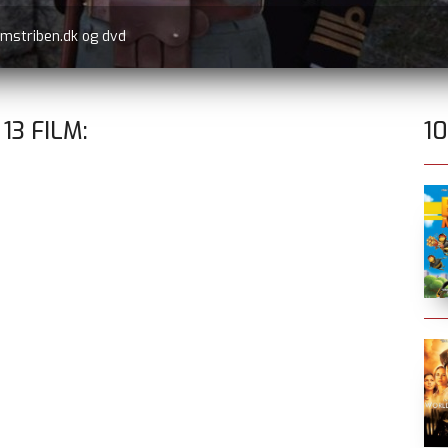
-MAN: BRAND NEW DAY
i biografen
E
13
FILM:
1