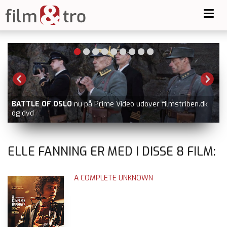
Toggl
navig
BATTLE OF OSLO
nu på Prime Video udover filmstriben.dk
og dvd
ELLE FANNING ER MED I DISSE
8
FILM:
A COMPLETE UNKNOWN