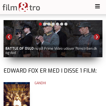
Toggl
navig
BATTLE OF OSLO
nu på Prime Video udover filmstriben.dk
og dvd
EDWARD FOX ER MED I DISSE
1
FILM:
GANDHI