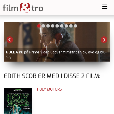
Toggl
navig
GOLDA
nu på Prime Video udover filmstriben.dk, dvd og blu-
ray
EDITH SCOB ER MED I DISSE
2
FILM:
HOLY MOTORS