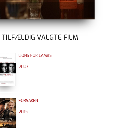
BÆR EN SAM
0 TILFÆLDIG VALGTE FILM
LIONS FOR LAMBS
2007
FORSAKEN
2015