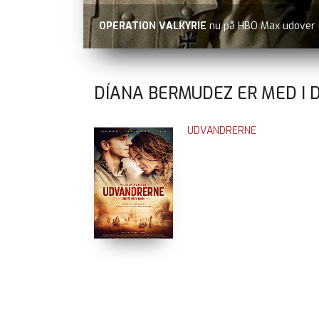
OPERATION VALKYRIE
nu på HBO Max udover
DÍANA BERMUDEZ ER MED I 
UDVANDRERNE