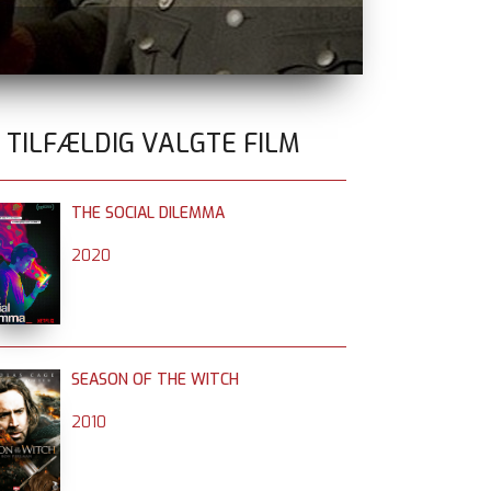
TEMA FILM 
0 TILFÆLDIG VALGTE FILM
THE SOCIAL DILEMMA
2020
SEASON OF THE WITCH
2010