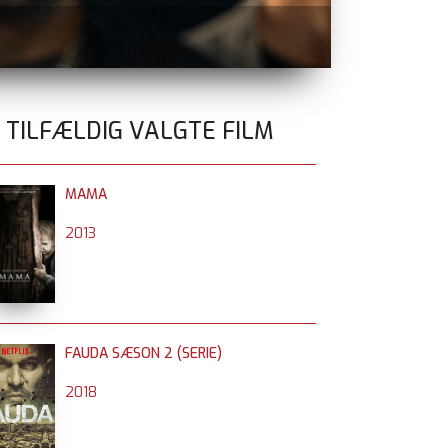
TEMA FILM 
0 TILFÆLDIG VALGTE FILM
MAMA
2013
FAUDA SÆSON 2 (SERIE)
2018