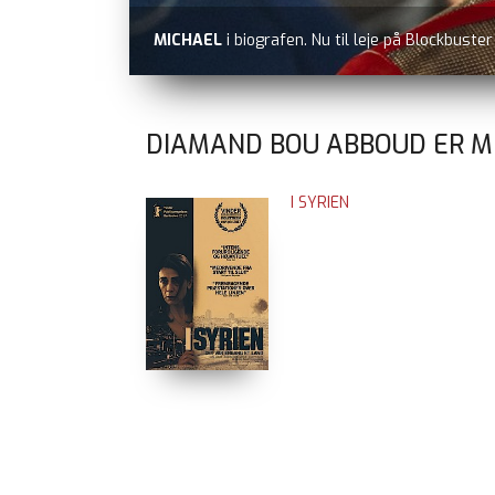
MICHAEL
i biografen. Nu til leje på Blockbuste
DIAMAND BOU ABBOUD ER ME
I SYRIEN