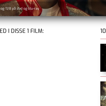
r og 11/8 på dvd og blu-ray
D I DISSE
1
FILM:
1