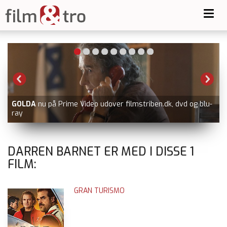
Toggl
navig
GOLDA
nu på Prime Video udover filmstriben.dk, dvd og blu-
ray
DARREN BARNET ER MED I DISSE
1
FILM:
GRAN TURISMO