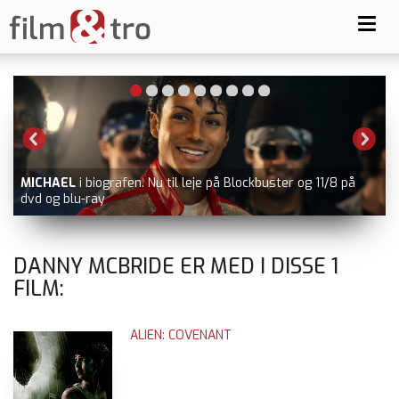
Toggl
navig
MICHAEL
i biografen. Nu til leje på Blockbuster og 11/8 på
dvd og blu-ray
V
DANNY MCBRIDE ER MED I DISSE
1
FILM:
ALIEN: COVENANT