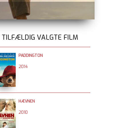
BÆR EN SAM
0 TILFÆLDIG VALGTE FILM
PADDINGTON
2014
HÆVNEN
2010