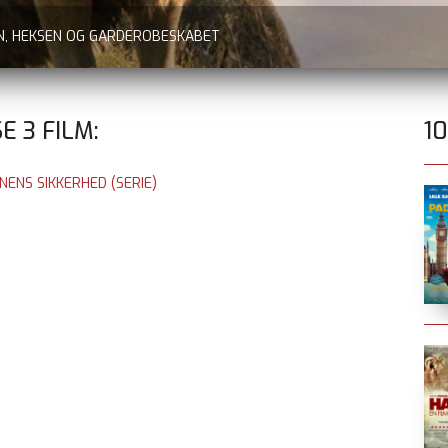
EN, HEKSEN OG GARDEROBESKABET
SE
3
FILM:
1
ENS SIKKERHED (SERIE)