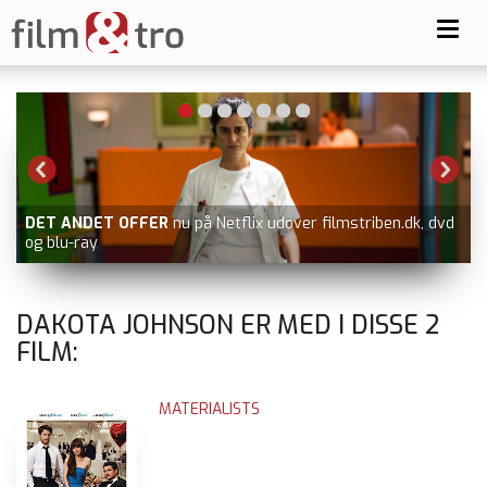
Toggl
navig
DET ANDET OFFER
nu på Netflix udover filmstriben.dk, dvd
og blu-ray
DAKOTA JOHNSON ER MED I DISSE
2
FILM:
MATERIALISTS