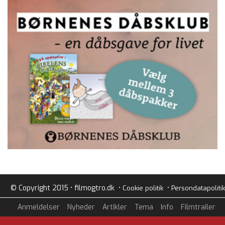
© Copyright 2015 • filmogtro.dk •
•
Cookie politik
Persondatapolitik
Anmeldelser
Nyheder
Artikler
Tema
Info
Filmtrailer