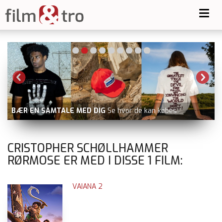
Toggl
navig
BÆR EN SAMTALE MED DIG
Se hvor de kan købes
CRISTOPHER SCHØLLHAMMER
RØRMOSE ER MED I DISSE
1
FILM:
VAIANA 2