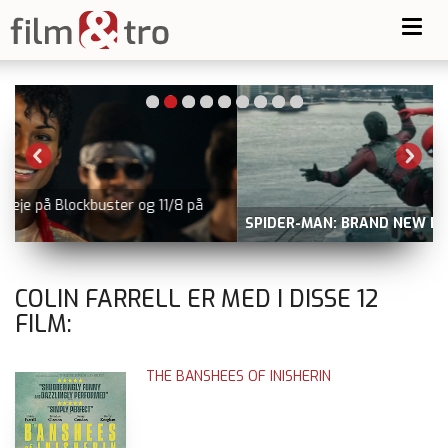
Toggl
navig
SPIDER-MAN: BRAND NEW DAY
i biografen
COLIN FARRELL ER MED I DISSE
12
FILM:
THE BANSHEES OF INISHERIN