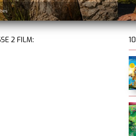
øbes
SSE
2
FILM:
1