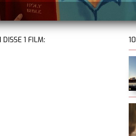
I DISSE
1
FILM:
1