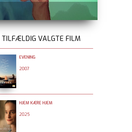
FILM MED KR
0 TILFÆLDIG VALGTE FILM
EVENING
2007
HJEM KÆRE HJEM
2025