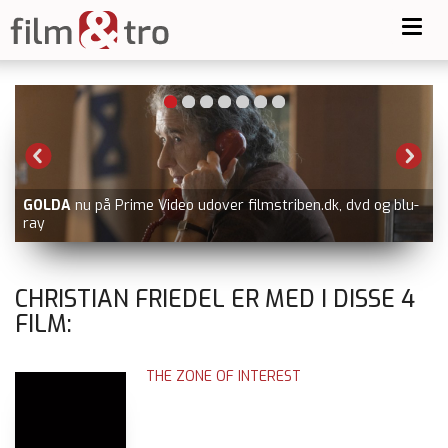
Toggl
navig
GOLDA
nu på Prime Video udover filmstriben.dk, dvd og blu-
ray
CHRISTIAN FRIEDEL ER MED I DISSE
4
FILM:
THE ZONE OF INTEREST