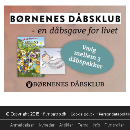
© Copyright 2015 • filmogtro.dk •
•
Cookie politik
Persondatapolitik
Anmeldelser
Nyheder
Artikler
Tema
Info
Filmtrailer