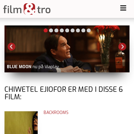
Toggl
navig
BLUE MOON
nu på Viaplay
V
CHIWETEL EJIOFOR ER MED I DISSE
6
FILM:
BACKROOMS