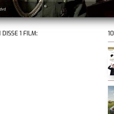
 dvd
I DISSE
1
FILM:
1