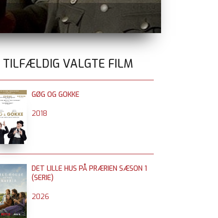
ELEANORS S
0 TILFÆLDIG VALGTE FILM
GØG OG GOKKE
2018
DET LILLE HUS PÅ PRÆRIEN SÆSON 1
(SERIE)
2026