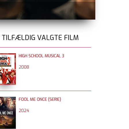
MIRAKLET P
0 TILFÆLDIG VALGTE FILM
HIGH SCHOOL MUSICAL 3
2008
FOOL ME ONCE (SERIE)
2024