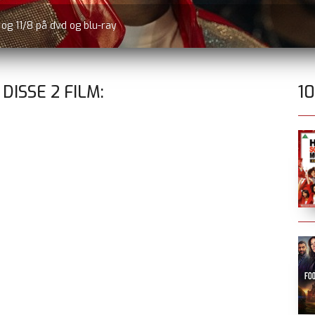
r og 11/8 på dvd og blu-ray
 DISSE
2
FILM:
1