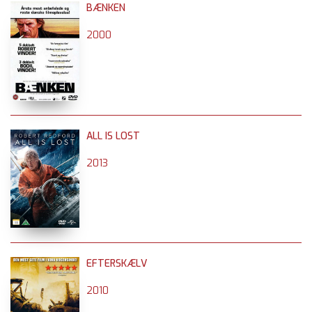
BÆNKEN
2000
ALL IS LOST
2013
EFTERSKÆLV
2010