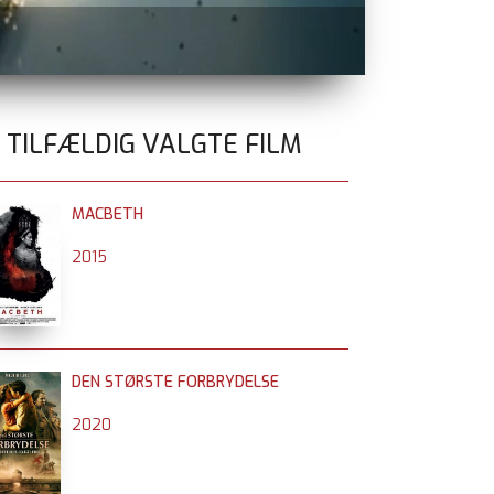
BÆR EN SAM
0 TILFÆLDIG VALGTE FILM
MACBETH
2015
DEN STØRSTE FORBRYDELSE
2020