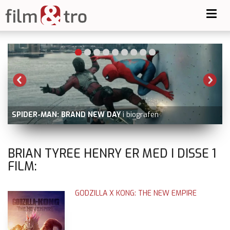
Toggl
navig
SPIDER-MAN: BRAND NEW DAY
i biografen
BRIAN TYREE HENRY ER MED I DISSE
1
FILM:
GODZILLA X KONG: THE NEW EMPIRE