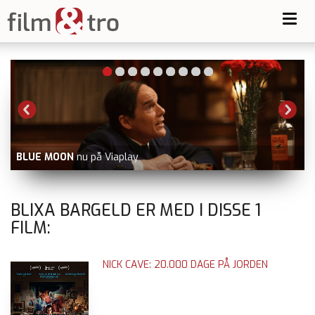
Toggl
navig
BLUE MOON
nu på Viaplay
BLIXA BARGELD ER MED I DISSE
1
FILM:
NICK CAVE: 20.000 DAGE PÅ JORDEN