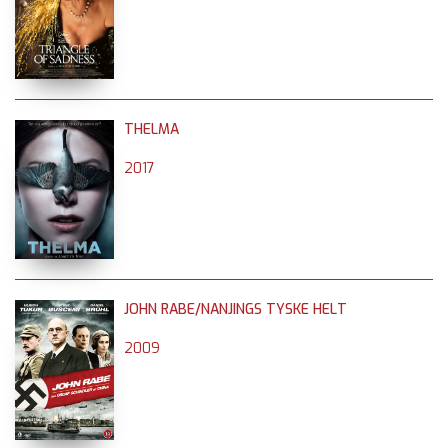
THELMA
2017
JOHN RABE/NANJINGS TYSKE HELT
2009