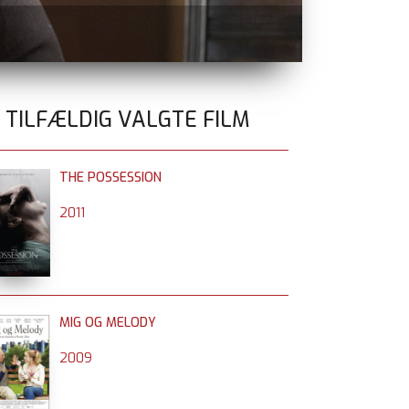
 filmstriben.dk og dvd
0 TILFÆLDIG VALGTE FILM
THE POSSESSION
2011
MIG OG MELODY
2009