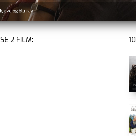
BATTLE OF OSLO
nu på Prime Video udover
SSE
2
FILM:
1