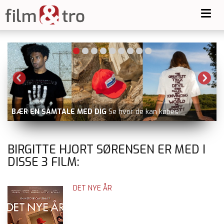
Toggl
navig
BÆR EN SAMTALE MED DIG
Se hvor de kan købes
BIRGITTE HJORT SØRENSEN ER MED I
DISSE
3
FILM:
DET NYE ÅR