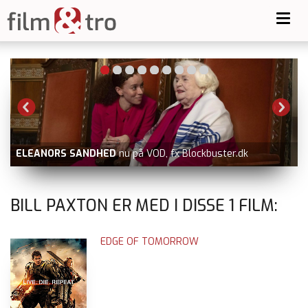
Toggl
navig
-
ELEANORS SANDHED
nu på VOD, fx Blockbuster.dk
BILL PAXTON ER MED I DISSE
1
FILM:
EDGE OF TOMORROW