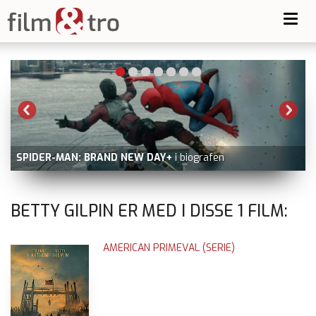
Toggl
navig
SPIDER-MAN: BRAND NEW DAY+
i biografen
BETTY GILPIN ER MED I DISSE
1
FILM:
AMERICAN PRIMEVAL (SERIE)