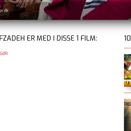
er.dk
ZADEH ER MED I DISSE
1
FILM:
1
PGØR