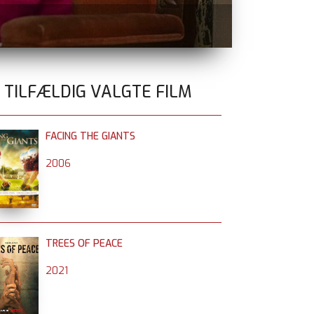
GOLDA
nu på 
0 TILFÆLDIG VALGTE FILM
FACING THE GIANTS
2006
TREES OF PEACE
2021