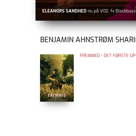
ELEANORS SANDHED
nu på VOD, fx Blockbust
BENJAMIN AHNSTRØM SHARIF
FREMMED - DET FØRSTE O