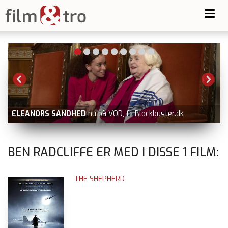
Toggl
navig
-
ELEANORS SANDHED
nu på VOD, fx Blockbuster.dk
BEN RADCLIFFE ER MED I DISSE
1
FILM:
THE SHEPHERD