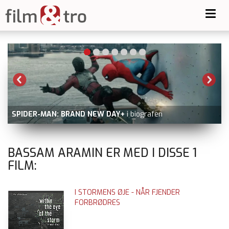
Toggl
navig
SPIDER-MAN: BRAND NEW DAY+
i biografen
BASSAM ARAMIN ER MED I DISSE
1
FILM:
I STORMENS ØJE - NÅR FJENDER
FORBRØDRES