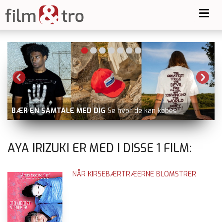
Toggl
navig
BÆR EN SAMTALE MED DIG
Se hvor de kan købes
AYA IRIZUKI ER MED I DISSE
1
FILM:
NÅR KIRSEBÆRTRÆERNE BLOMSTRER