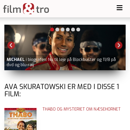
Toggl
navig
MICHAEL
i biografen. Nu til leje på Blockbuster og 11/8 på
dvd og blu-ray
AVA SKURATOWSKI ER MED I DISSE
1
FILM:
THABO OG MYSTERIET OM NÆSEHORNET