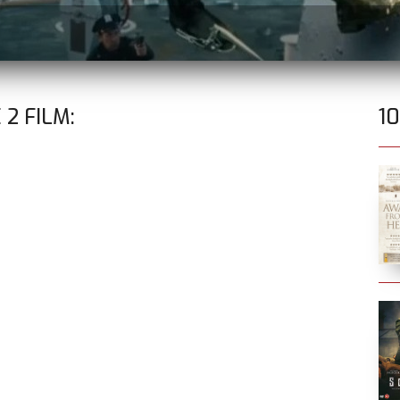
E
2
FILM:
1