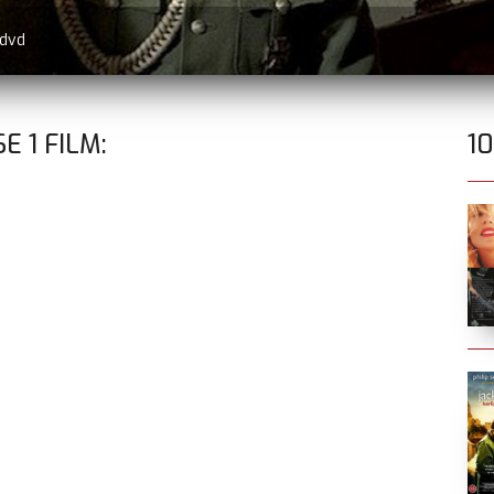
 dvd
SSE
1
FILM:
1