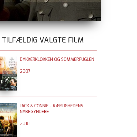
FILM MED KR
0 TILFÆLDIG VALGTE FILM
DYKKERKLOKKEN OG SOMMERFUGLEN
2007
JACK & CONNIE - KÆRLIGHEDENS
NYBEGYNDERE
2010