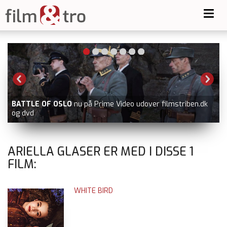
Toggl
navig
BATTLE OF OSLO
nu på Prime Video udover filmstriben.dk
og dvd
ARIELLA GLASER ER MED I DISSE
1
FILM:
WHITE BIRD