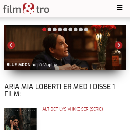
Toggl
navig
BLUE MOON
nu på Viaplay
V
ARIA MIA LOBERTI ER MED I DISSE
1
FILM:
ALT DET LYS VI IKKE SER (SERIE)