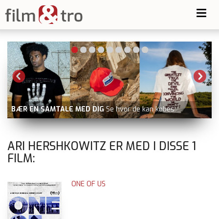
Toggl
navig
BÆR EN SAMTALE MED DIG
Se hvor de kan købes
ARI HERSHKOWITZ ER MED I DISSE
1
FILM:
ONE OF US