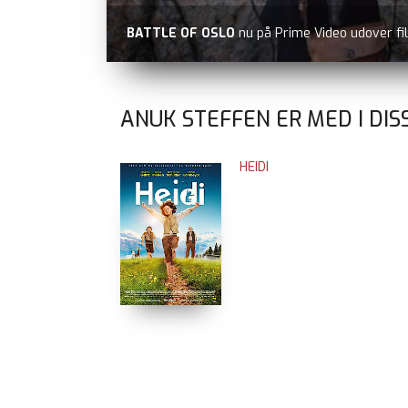
BATTLE OF OSLO
nu på Prime Video udover fi
ANUK STEFFEN ER MED I DIS
HEIDI