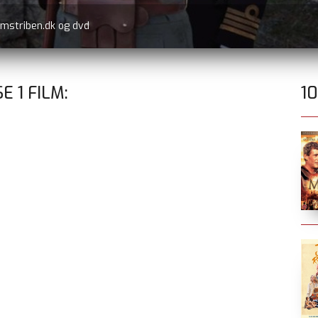
lmstriben.dk og dvd
SE
1
FILM:
1