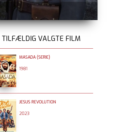
BLUE MOON
n
0 TILFÆLDIG VALGTE FILM
MASADA (SERIE)
1981
JESUS REVOLUTION
2023