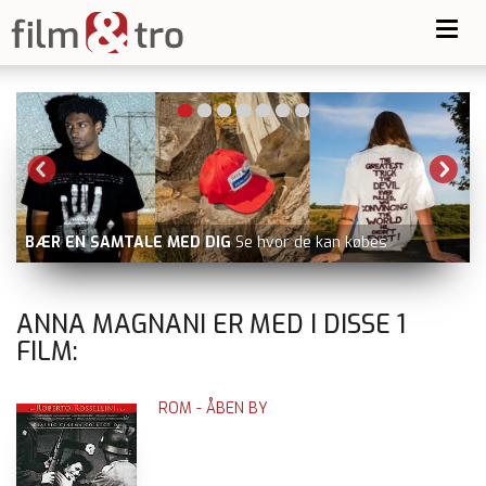
Toggl
navig
-
BÆR EN SAMTALE MED DIG
Se hvor de kan købes
ANNA MAGNANI ER MED I DISSE
1
FILM:
ROM - ÅBEN BY