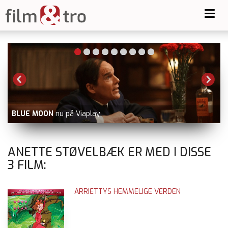
Toggl
navig
BLUE MOON
nu på Viaplay
ANETTE STØVELBÆK ER MED I DISSE
3
FILM:
ARRIETTYS HEMMELIGE VERDEN