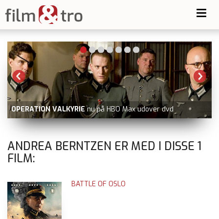
Toggl
navig
OPERATION VALKYRIE
nu på HBO Max udover dvd
ANDREA BERNTZEN ER MED I DISSE
1
FILM:
BATTLE OF OSLO