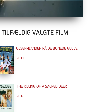
BLUE MOON
n
0 TILFÆLDIG VALGTE FILM
OLSEN-BANDEN PÅ DE BONEDE GULVE
2010
THE KILLING OF A SACRED DEER
2017