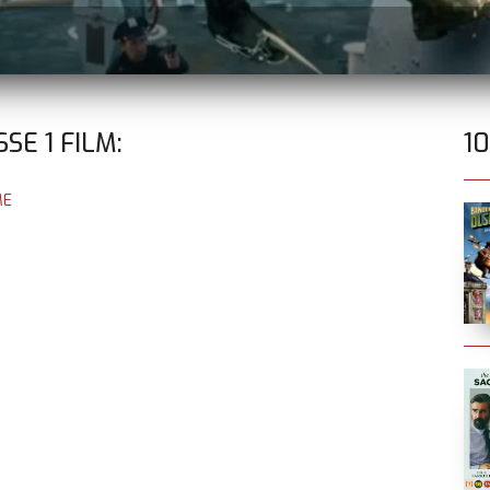
ISSE
1
FILM:
1
ME