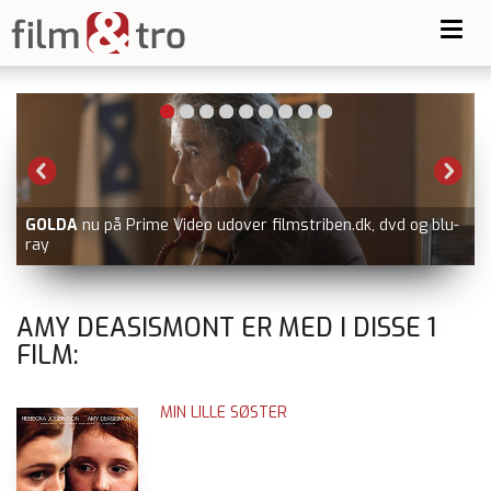
Toggl
navig
GOLDA
nu på Prime Video udover filmstriben.dk, dvd og blu-
ray
AMY DEASISMONT ER MED I DISSE
1
FILM:
MIN LILLE SØSTER