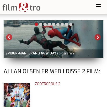
Toggl
navig
SPIDER-MAN: BRAND NEW DAY
i biografen
ALLAN OLSEN ER MED I DISSE
2
FILM:
ZOOTROPOLIS 2