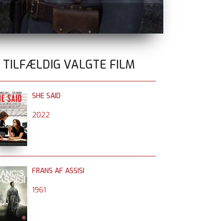
FILM MED KR
0 TILFÆLDIG VALGTE FILM
SHE SAID
2022
FRANS AF ASSISI
1961