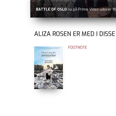
BATTLE OF OSLO
nu på Prime Video udover fi
ALIZA ROSEN ER MED I DISS
FOOTNOTE