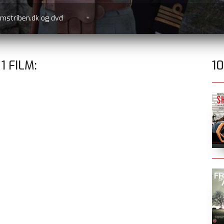
lmstriben.dk og dvd
E
1
FILM:
1