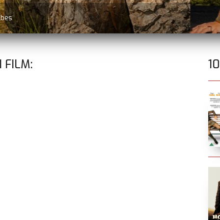
øbes
1
FILM:
1